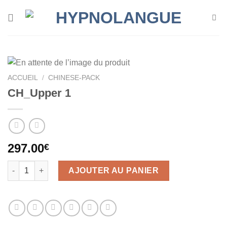
Skip
to
content
ACCUEIL
/
CHINESE-PACK
CH_Upper 1
297.00
€
quantité de CH_Upper 1
AJOUTER AU PANIER