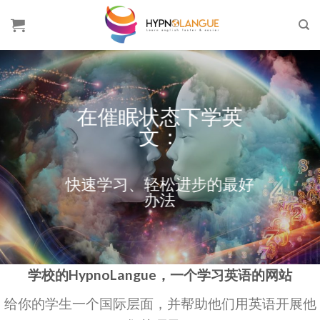
Skip
to
content
在催眠状态下学英
文：
快速学习、轻松进步的最好
办法
学校的HypnoLangue，一个学习英语的网站
给你的学生一个国际层面，并帮助他们用英语开展他