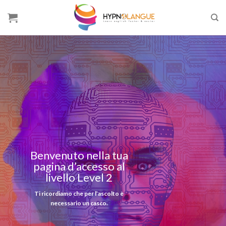
Skip
to
content
Benvenuto nella tua
pagina d’accesso al
livello Level 2
Ti ricordiamo che per l’ascolto è
necessario un casco.