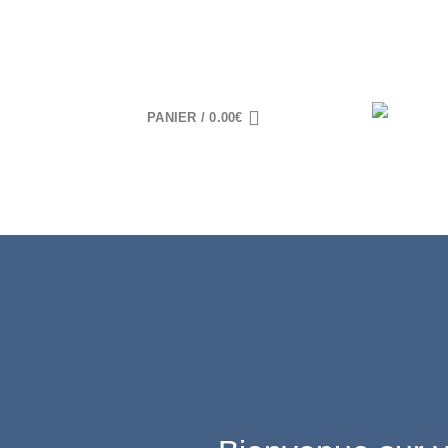
Skip
to
content
PANIER /
0.00
€