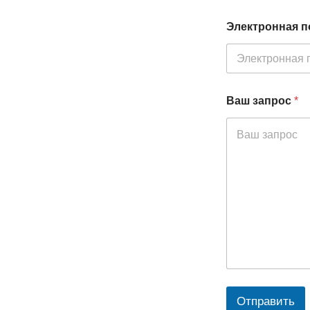
Электронная п
Ваш запрос
*
Отправить