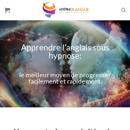
Skip
to
content
Apprendre l’anglais sous
hypnose:
le meilleur moyen de progresser
facilement et rapidement.